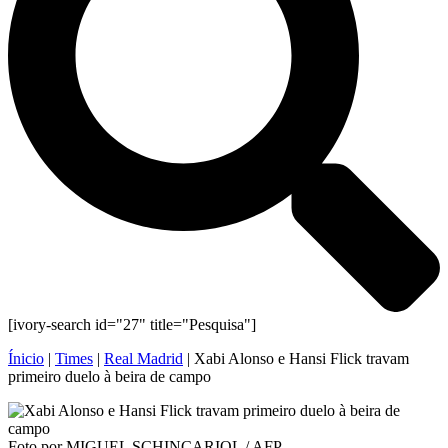
[ivory-search id="27" title="Pesquisa"]
Ínicio
|
Times
|
Real Madrid
|
Xabi Alonso e Hansi Flick travam
primeiro duelo à beira de campo
Foto por MIGUEL SCHINCARIOL / AFP