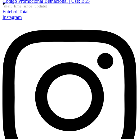
Código Promocional Betnacional | Use: B55
[shaft_time_since_update]
Futebol Total
Instagram