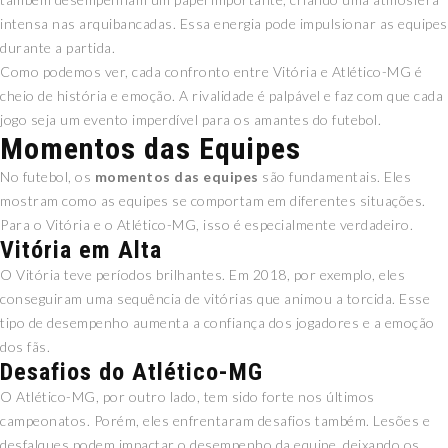
intensa nas arquibancadas. Essa energia pode impulsionar as equipes
durante a partida.
Como podemos ver, cada confronto entre Vitória e Atlético-MG é
cheio de história e emoção. A rivalidade é palpável e faz com que cada
jogo seja um evento imperdível para os amantes do futebol.
Momentos das Equipes
No futebol, os
momentos das equipes
são fundamentais. Eles
mostram como as equipes se comportam em diferentes situações.
Para o Vitória e o Atlético-MG, isso é especialmente verdadeiro.
Vitória em Alta
O Vitória teve períodos brilhantes. Em 2018, por exemplo, eles
conseguiram uma sequência de vitórias que animou a torcida. Esse
tipo de desempenho aumenta a confiança dos jogadores e a emoção
dos fãs.
Desafios do Atlético-MG
O Atlético-MG, por outro lado, tem sido forte nos últimos
campeonatos. Porém, eles enfrentaram desafios também. Lesões e
desfalques podem impactar o desempenho da equipe, deixando os