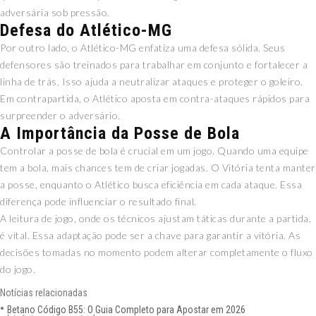
adversária sob pressão.
Defesa do Atlético-MG
Por outro lado, o Atlético-MG enfatiza uma defesa sólida. Seus
defensores são treinados para trabalhar em conjunto e fortalecer a
linha de trás. Isso ajuda a neutralizar ataques e proteger o goleiro.
Em contrapartida, o Atlético aposta em contra-ataques rápidos para
surpreender o adversário.
A Importância da Posse de Bola
Controlar a posse de bola é crucial em um jogo. Quando uma equipe
tem a bola, mais chances tem de criar jogadas. O Vitória tenta manter
a posse, enquanto o Atlético busca eficiência em cada ataque. Essa
diferença pode influenciar o resultado final.
A leitura de jogo, onde os técnicos ajustam táticas durante a partida,
é vital. Essa adaptação pode ser a chave para garantir a vitória. As
decisões tomadas no momento podem alterar completamente o fluxo
do jogo.
Notícias relacionadas
Betano Código B55: O Guia Completo para Apostar em 2026