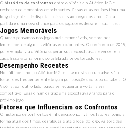
O
histórico de confrontos
entre o Vitória e o Atlético-MG é
recheado de momentos emocionantes. Essas duas equipes têm uma
longa trajetória de disputas acirradas ao longo dos anos. Cada
partida é uma nova chance para os jogadores deixarem sua marca.
Jogos Memoráveis
Quando pensamos nos jogos mais memoráveis, sempre nos
lembramos de algumas vitórias emocionantes. O confronto de 2015,
por exemplo, viu o Vitória superar suas expectativas e vencer em
casa. Essa vitória foi muito celebrada pelos torcedores.
Desempenho Recentes
Nos últimos anos, o Atlético-MG tem se mostrado um adversário
forte. Eles frequentemente brigam por posições no topo da tabela. O
Vitória, por outro lado, busca se recuperar e voltar a ser
competitivo. Essa dinâmica traz uma expectativa grande para o
próximo jogo.
Fatores que Influenciam os Confrontos
O histórico de confrontos é influenciado por vários fatores, como a
forma atual dos times, desfalques e até o local do jogo. As torcidas
também desempenham um papel importante, criando uma atmosfera