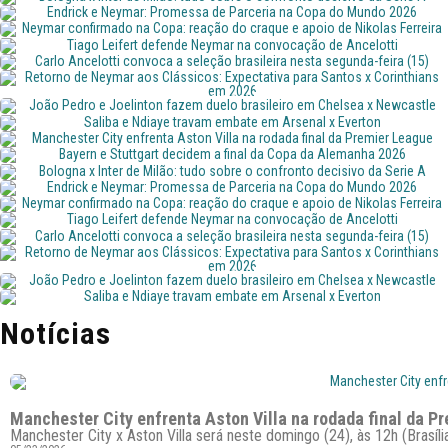
Premier League
Bayern e Stuttgart decidem a final da Copa da Alemanha
Manchester City x Aston Villa será neste domingo (24), às 12h (Brasília), com
2026
Bologna x Inter de Milão: tudo sobre o confronto decisivo da
transmissão ao vivo pelo Disney+. Confira mais!
Bayern de Munique e Stuttgart jogam neste sábado (23), às 15h, na final da Copa
Serie A
Endrick e Neymar: Promessa de Parceria na Copa do Mundo
da Alemanha. Transmissão: Disney+, ESPN 4 e Xsports.
Bologna enfrenta a Inter de Milão neste sábado (23), às 13h, pela Serie A.
2026
Neymar confirmado na Copa: reação do craque e apoio de
Transmissão ao vivo pelo Disney+.
Confira como Endrick e Neymar se preparam para brilhar juntos na Seleção na
Nikolas Ferreira
Tiago Leifert defende Neymar na convocação de Ancelotti
Copa 2026. Transmissão completa aqui!
Neymar está confirmado na Copa. Confira a reação emocionada do craque e o
Neymar é destaque na análise do jornalista Tiago Leifert sobre a convocação
Carlo Ancelotti convoca a seleção brasileira nesta segunda-
apoio de Nikolas Ferreira.
para a Seleção Brasileira. Confira detalhes!
feira (15)
Retorno de Neymar aos Clássicos: Expectativa para Santos x
Convocação da Seleção Brasileira por Carlo Ancelotti é a última chance de
Corinthians em 2026
testar novos jogadores antes da Copa do Mundo.
João Pedro e Joelinton fazem duelo brasileiro em Chelsea x
Santos se prepara para o esperado retorno de Neymar em seu primeiro clássico
contra o Corinthians. Não perca esse espetáculo!
Newcastle
Saliba e Ndiaye travam embate em Arsenal x Everton
Chelsea e Newcastle se enfrentam hoje na Premier League. Veja palpite,
Arsenal enfrenta o Everton em um duelo importante na Premier League. Veja
Manchester City enfrenta Aston Villa na rodada final da
escalações e onde assistir a esse embate emocionante!
análises, palpite e as prováveis escalações das equipes!
Premier League
Bayern e Stuttgart decidem a final da Copa da Alemanha
Manchester City x Aston Villa será neste domingo (24), às 12h (Brasília), com
2026
Bologna x Inter de Milão: tudo sobre o confronto decisivo da
transmissão ao vivo pelo Disney+. Confira mais!
Bayern de Munique e Stuttgart jogam neste sábado (23), às 15h, na final da Copa
Serie A
Endrick e Neymar: Promessa de Parceria na Copa do Mundo
da Alemanha. Transmissão: Disney+, ESPN 4 e Xsports.
Bologna enfrenta a Inter de Milão neste sábado (23), às 13h, pela Serie A.
2026
Neymar confirmado na Copa: reação do craque e apoio de
Transmissão ao vivo pelo Disney+.
Confira como Endrick e Neymar se preparam para brilhar juntos na Seleção na
Nikolas Ferreira
Tiago Leifert defende Neymar na convocação de Ancelotti
Copa 2026. Transmissão completa aqui!
Neymar está confirmado na Copa. Confira a reação emocionada do craque e o
Neymar é destaque na análise do jornalista Tiago Leifert sobre a convocação
Carlo Ancelotti convoca a seleção brasileira nesta segunda-
apoio de Nikolas Ferreira.
para a Seleção Brasileira. Confira detalhes!
feira (15)
Retorno de Neymar aos Clássicos: Expectativa para Santos x
Convocação da Seleção Brasileira por Carlo Ancelotti é a última chance de
Corinthians em 2026
testar novos jogadores antes da Copa do Mundo.
João Pedro e Joelinton fazem duelo brasileiro em Chelsea x
Santos se prepara para o esperado retorno de Neymar em seu primeiro clássico
contra o Corinthians. Não perca esse espetáculo!
Newcastle
Saliba e Ndiaye travam embate em Arsenal x Everton
Notícias
Chelsea e Newcastle se enfrentam hoje na Premier League. Veja palpite,
Arsenal enfrenta o Everton em um duelo importante na Premier League. Veja
escalações e onde assistir a esse embate emocionante!
análises, palpite e as prováveis escalações das equipes!
Manchester City enfrenta Aston Villa na rodada final da P
Manchester City x Aston Villa será neste domingo (24), às 12h (Brasíli