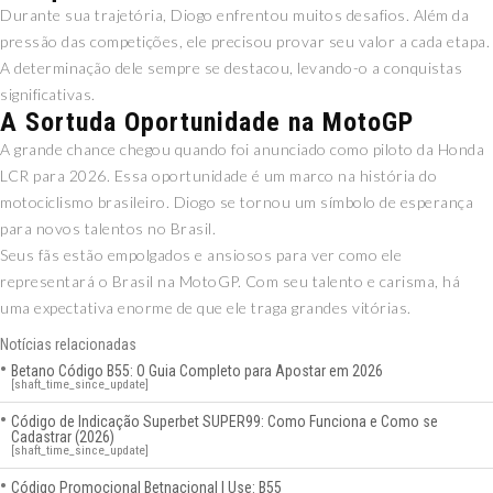
Durante sua trajetória, Diogo enfrentou muitos desafios. Além da
pressão das competições, ele precisou provar seu valor a cada etapa.
A determinação dele sempre se destacou, levando-o a conquistas
significativas.
A Sortuda Oportunidade na MotoGP
A grande chance chegou quando foi anunciado como piloto da Honda
LCR para 2026. Essa oportunidade é um marco na história do
motociclismo brasileiro. Diogo se tornou um símbolo de esperança
para novos talentos no Brasil.
Seus fãs estão empolgados e ansiosos para ver como ele
representará o Brasil na MotoGP. Com seu talento e carisma, há
uma expectativa enorme de que ele traga grandes vitórias.
Notícias relacionadas
Betano Código B55: O Guia Completo para Apostar em 2026
[shaft_time_since_update]
Código de Indicação Superbet SUPER99: Como Funciona e Como se
Cadastrar (2026)
[shaft_time_since_update]
Código Promocional Betnacional | Use: B55