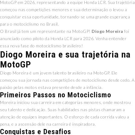
MotoGP em 2026, representando a equipe Honda LCR. Sua trajetória
começou nas competições menores e sua determinação o levou a
conquistar essa oportunidade, tornando-se uma grande esperança
para o motociclismo no Brasil.
O Brasil já tem um representante na MotoGP!
Diogo Moreira
foi
anunciado como piloto da Honda LCR para 2026. Venha entender
essa nova fase do motociclismo brasileiro!
Diogo Moreira e sua trajetória na
MotoGP
Diogo Moreira é um jovem talento brasileiro na MotoGP. Ele
começou sua jornada nas competições de motociclismo desde cedo. A
paixão pelas motos estava presente desde a infância.
Primeiros Passos no Motociclismo
Moreira iniciou sua carreira em categorias menores, onde mostrou
seu talento e dedicação. Suas habilidades nas pistas chamaram a
atenção de equipes importantes. O esforço de cada corrida valeu a
pena, e a ascensão dele na carreira é inspiradora.
Conquistas e Desafios