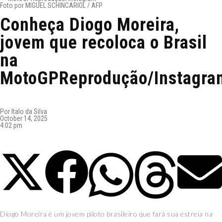
Foto por MIGUEL SCHINCARIOL / AFP
Conheça Diogo Moreira,
jovem que recoloca o Brasil
na
MotoGPReprodução/Instagra
Por
Italo da Silva
October 14, 2025
4:02 pm
Diogo Moreira é um jovem piloto brasileiro que fará sua estreia na