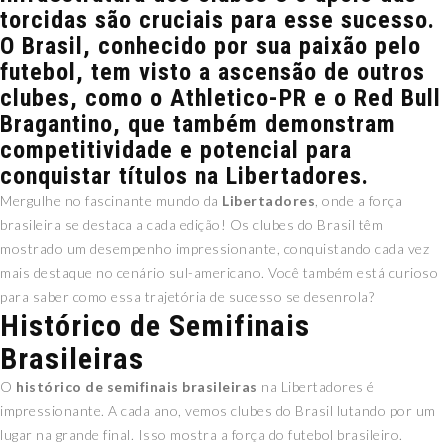
torcidas são cruciais para esse sucesso.
O Brasil, conhecido por sua paixão pelo
futebol, tem visto a ascensão de outros
clubes, como o Athletico-PR e o Red Bull
Bragantino, que também demonstram
competitividade e potencial para
conquistar títulos na Libertadores.
Mergulhe no fascinante mundo da
Libertadores
, onde a força
brasileira se destaca a cada edição! Os clubes do Brasil têm
mostrado um desempenho impressionante, conquistando cada vez
mais destaque no cenário sul-americano. Você também está curioso
para saber como essa trajetória de sucesso se desenrola?
Histórico de Semifinais
Brasileiras
O
histórico de semifinais brasileiras
na Libertadores é
impressionante. A cada ano, vemos clubes do Brasil lutando por um
lugar na grande final. Isso mostra a força do futebol brasileiro.