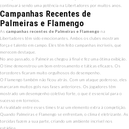
continuará sendo uma potência na Libertadores por muitos anos.
Campanhas Recentes de
Palmeiras e Flamengo
As
campanhas recentes de Palmeiras e Flamengo
na
Libertadores têm sido emocionantes. Ambos os clubes mostram
força e talento em campo. Eles têm feito campanhas incríveis, que
merecem destaque.
No ano passado, o Palmeiras chegou à final e fez uma ótima exibição.
O time demonstrou um bom entrosamento e táticas eficazes. Os
torcedores ficaram muito orgulhosos do desempenho.
O Flamengo também não ficou atrás. Com um ataque poderoso, eles
marcaram muitos gols nas fases anteriores. Os jogadores têm
mostrado um desempenho coletivo forte, o que é essencial para o
sucesso em torneios.
A rivalidade entre esses times traz um elemento extra à competição.
Quando Palmeiras e Flamengo se enfrentam, o clima é eletrizante. As
torcidas fazem a sua parte, criando um ambiente incrível nos
estádios.