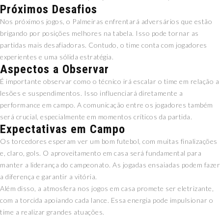
Próximos Desafios
Nos próximos jogos, o Palmeiras enfrentará adversários que estão
brigando por posições melhores na tabela. Isso pode tornar as
partidas mais desafiadoras. Contudo, o time conta com jogadores
experientes e uma sólida estratégia.
Aspectos a Observar
É importante observar como o técnico irá escalar o time em relação a
lesões e suspendimentos. Isso influenciará diretamente a
performance em campo. A comunicação entre os jogadores também
será crucial, especialmente em momentos críticos da partida.
Expectativas em Campo
Os torcedores esperam ver um bom futebol, com muitas finalizações
e, claro, gols. O aproveitamento em casa será fundamental para
manter a liderança do campeonato. As jogadas ensaiadas podem fazer
a diferença e garantir a vitória.
Além disso, a atmosfera nos jogos em casa promete ser eletrizante,
com a torcida apoiando cada lance. Essa energia pode impulsionar o
time a realizar grandes atuações.