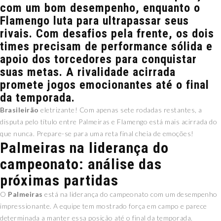
com um bom desempenho, enquanto o
Flamengo luta para ultrapassar seus
rivais. Com desafios pela frente, os dois
times precisam de performance sólida e
apoio dos torcedores para conquistar
suas metas. A rivalidade acirrada
promete jogos emocionantes até o final
da temporada.
Brasileirão
eletrizante! Com apenas sete rodadas restantes, a
disputa pelo título entre Palmeiras e Flamengo está mais acirrada do
que nunca. Prepare-se para uma reta final cheia de emoções!
Palmeiras na liderança do
campeonato: análise das
próximas partidas
O
Palmeiras
está na liderança do campeonato com um desempenho
impressionante. A equipe tem mostrado força em campo e parece
determinada a manter essa posição até o final da temporada.