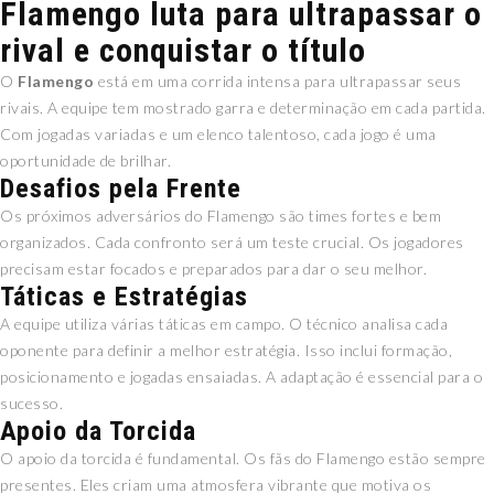
Flamengo luta para ultrapassar o
rival e conquistar o título
O
Flamengo
está em uma corrida intensa para ultrapassar seus
rivais. A equipe tem mostrado garra e determinação em cada partida.
Com jogadas variadas e um elenco talentoso, cada jogo é uma
oportunidade de brilhar.
Desafios pela Frente
Os próximos adversários do Flamengo são times fortes e bem
organizados. Cada confronto será um teste crucial. Os jogadores
precisam estar focados e preparados para dar o seu melhor.
Táticas e Estratégias
A equipe utiliza várias táticas em campo. O técnico analisa cada
oponente para definir a melhor estratégia. Isso inclui formação,
posicionamento e jogadas ensaiadas. A adaptação é essencial para o
sucesso.
Apoio da Torcida
O apoio da torcida é fundamental. Os fãs do Flamengo estão sempre
presentes. Eles criam uma atmosfera vibrante que motiva os