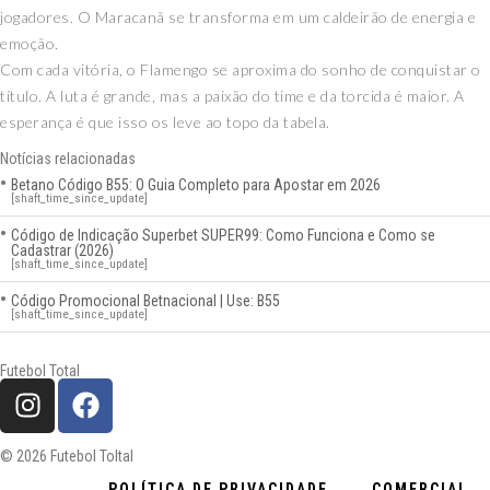
jogadores. O Maracanã se transforma em um caldeirão de energia e
emoção.
Com cada vitória, o Flamengo se aproxima do sonho de conquistar o
título. A luta é grande, mas a paixão do time e da torcida é maior. A
esperança é que isso os leve ao topo da tabela.
Notícias relacionadas
Betano Código B55: O Guia Completo para Apostar em 2026
[shaft_time_since_update]
Código de Indicação Superbet SUPER99: Como Funciona e Como se
Cadastrar (2026)
[shaft_time_since_update]
Código Promocional Betnacional | Use: B55
[shaft_time_since_update]
Futebol Total
© 2026 Futebol Toltal
POLÍTICA DE PRIVACIDADE
COMERCIAL