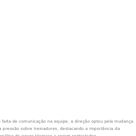
e falta de comunicação na equipe, a direção optou pela mudança.
a pressão sobre treinadores, destacando a importância da
 análise de novos técnicos a serem contratados.