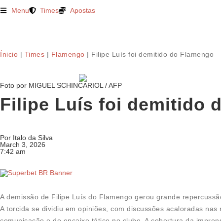
Menu
Times
Apostas
Ínicio
|
Times
|
Flamengo
|
Filipe Luís foi demitido do Flamengo
Foto por MIGUEL SCHINCARIOL / AFP
Filipe Luís foi demitido
Por
Italo da Silva
March 3, 2026
7:42 am
A demissão de Filipe Luís do Flamengo gerou grande repercussão 
A torcida se dividiu em opiniões, com discussões acaloradas nas
comunicação e do encaixe tático no clube. A cobertura da imprens