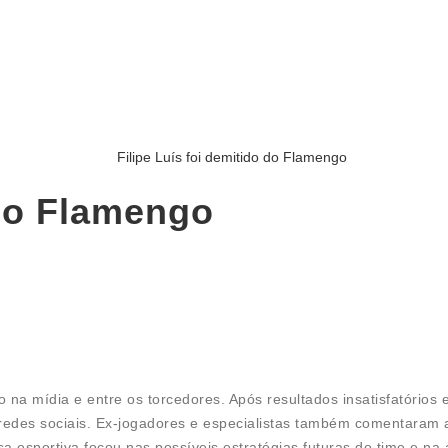
 do Flamengo
na mídia e entre os torcedores. Após resultados insatisfatórios 
 redes sociais. Ex-jogadores e especialistas também comentaram 
a esportiva focou nas possíveis estratégias futuras do time e na