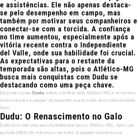
e assistências. Ele não apenas destaca-
se pelo desempenho em campo, mas
também por motivar seus companheiros e
conectar-se com a torcida. A confiança
no time aumentou, especialmente após a
vitória recente contra o Independiente
del Valle, onde sua habilidade foi crucial.
As expectativas para o restante da
temporada são altas, pois o Atlético-MG
busca mais conquistas com Dudu se
destacando como uma peça chave.
Descubra como
Dudu
voltou a brilhar pelo Atlético-MG e se tornou
essencial para a equipe! Acompanhe sua jornada nesta emocionante
fase!
Dudu: O Renascimento no Galo
Dudu tem sido uma peça fundamental para o Atlético-MG. Após um
período difícil, ele retornou com tudo. O jogador mostrou sua