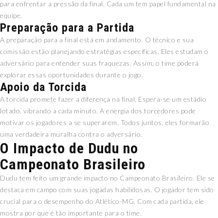
para enfrentar a pressão da final. Cada um tem papel fundamental na
equipe.
Preparação para a Partida
A preparação para a final está em andamento. O técnico e sua
comissão estão planejando estratégias específicas. Eles estudam o
adversário para entender suas fraquezas. Assim, o time poderá
explorar essas oportunidades durante o jogo.
Apoio da Torcida
A torcida promete fazer a diferença na final. Espera-se um estádio
lotado, vibrando a cada minuto. A energia dos torcedores pode
motivar os jogadores a se superarem. Todos juntos, eles formarão
uma verdadeira muralha contra o adversário.
O Impacto de Dudu no
Campeonato Brasileiro
Dudu tem feito um grande impacto no Campeonato Brasileiro. Ele se
destaca em campo com suas jogadas habilidosas. O jogador tem sido
crucial para o desempenho do Atlético-MG. Com cada partida, ele
mostra por que é tão importante para o time.