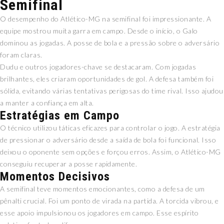
Semifinal
O desempenho do Atlético-MG na semifinal foi impressionante. A
equipe mostrou muita garra em campo. Desde o início, o Galo
dominou as jogadas. A posse de bola e a pressão sobre o adversário
foram claras.
Dudu e outros jogadores-chave se destacaram. Com jogadas
brilhantes, eles criaram oportunidades de gol. A defesa também foi
sólida, evitando várias tentativas perigosas do time rival. Isso ajudou
a manter a confiança em alta.
Estratégias em Campo
O técnico utilizou táticas eficazes para controlar o jogo. A estratégia
de pressionar o adversário desde a saída de bola foi funcional. Isso
deixou o oponente sem opções e forçou erros. Assim, o Atlético-MG
conseguiu recuperar a posse rapidamente.
Momentos Decisivos
A semifinal teve momentos emocionantes, como a defesa de um
pênalti crucial. Foi um ponto de virada na partida. A torcida vibrou, e
esse apoio impulsionou os jogadores em campo. Esse espírito