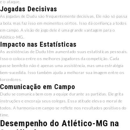
e o ataque.
Jogadas Decisivas
As jogadas de Dudu são frequentemente decisivas. Ele não só passa
a bola, mas faz isso em momentos certos. Isso dá confiança a todos
em campo. A visão de jogo dele é uma grande vantagem para o
Atlético-MG.
Impacto nas Estatísticas
As assistências de Dudu têm aumentado suas estatísticas pessoais.
Isso o coloca entre os melhores jogadores da competição. Cada
passe bemfeito não é apenas uma assistência, mas uma estratégia
bem-sucedida. Isso também ajuda a melhorar sua imagem entre os
torcedores.
Comunicação em Campo
Dudu se comunica bem com a equipe durante as partidas. Ele grita
instruções e encoraja seus colegas. Essa atitude eleva o moral de
todos. A harmonia em campo se reflete nos resultados positivos do
time.
Desempenho do Atlético-MG na