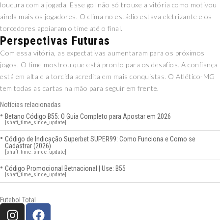
loucura com a jogada. Esse gol não só trouxe a vitória como motivou
ainda mais os jogadores. O clima no estádio estava eletrizante e os
torcedores apoiaram o time até o final.
Perspectivas Futuras
Com essa vitória, as expectativas aumentaram para os próximos
jogos. O time mostrou que está pronto para os desafios. A confiança
está em alta e a torcida acredita em mais conquistas. O Atlético-MG
tem todas as cartas na mão para seguir em frente.
Notícias relacionadas
Betano Código B55: O Guia Completo para Apostar em 2026
[shaft_time_since_update]
Código de Indicação Superbet SUPER99: Como Funciona e Como se
Cadastrar (2026)
[shaft_time_since_update]
Código Promocional Betnacional | Use: B55
[shaft_time_since_update]
Futebol Total