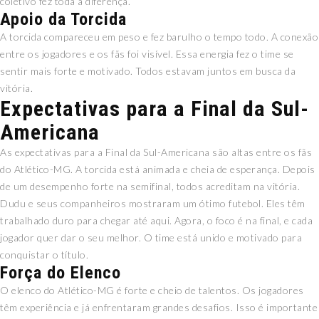
coletivo fez toda a diferença.
Apoio da Torcida
A torcida compareceu em peso e fez barulho o tempo todo. A conexão
entre os jogadores e os fãs foi visível. Essa energia fez o time se
sentir mais forte e motivado. Todos estavam juntos em busca da
vitória.
Expectativas para a Final da Sul-
Americana
As expectativas para a Final da Sul-Americana são altas entre os fãs
do Atlético-MG. A torcida está animada e cheia de esperança. Depois
de um desempenho forte na semifinal, todos acreditam na vitória.
Dudu e seus companheiros mostraram um ótimo futebol. Eles têm
trabalhado duro para chegar até aqui. Agora, o foco é na final, e cada
jogador quer dar o seu melhor. O time está unido e motivado para
conquistar o título.
Força do Elenco
O elenco do Atlético-MG é forte e cheio de talentos. Os jogadores
têm experiência e já enfrentaram grandes desafios. Isso é importante