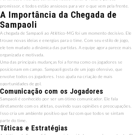
promissor, e todos estão ansiosos para ver o que vem pela frente.
A Importância da Chegada de
Sampaoli
A chegada de Sampaoli ao Atlético-MG foi um momento decisivo. Ele
trouxe novas ideias e energias para o time. Com seu estilo de jogo,
ele tem mudado a dinâmica das partidas. A equipe agora parece mais
organizada e motivada.
Uma das principais mudanças foi a forma como os jogadores se
posicionam em campo. Sampaoli gosta de um jogo ofensivo, que
envolve todos os jogadores. Isso ajuda na criação de mais
oportunidades de gol.
Comunicação com os Jogadores
Sampaoli é conhecido por ser um ótimo comunicador. Ele fala
diretamente com os atletas, ouvindo suas opiniões e preocupações.
Isso cria um ambiente positivo que faz com que todos se sintam
parte do time.
Táticas e Estratégias