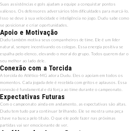
Suas assistências e gols ajudam a equipe a conquistar pontos
valiosos. Os defensores adversários têm dificuldades para marcá-lo.
Isso se deve à sua velocidade e inteligência no jogo. Dudu sabe como
se posicionar e criar oportunidades.
Apoio e Motivação
Dudu também motiva seus companheiros de time. Ele é um líder
natural, sempre incentivando os colegas. Essa energia positiva se
espalha pelo elenco, elevando o moral do grupo. Todos querem dar o
seu melhor ao lado dele.
Conexão com a Torcida
A torcida do Atlético-MG adora Dudu. Eles o apoiam em todos os
momentos. Cada jogada dele é recebida com gritos e aplausos. Essa
conexão é fundamental e dá força ao time durante o campeonato.
Expectativas Futuras
Com o campeonato ainda em andamento, as expectativas são altas.
Dudu tem tudo para continuar brilhando. Ele se mostra uma peça
chave na busca pelo título. O que ele pode fazer nas próximas
partidas vai ser emocionante de ver.