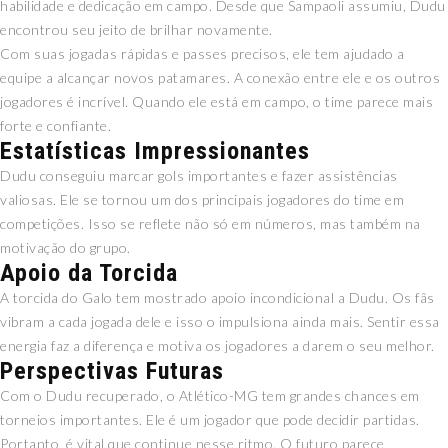
habilidade e dedicação em campo. Desde que Sampaoli assumiu, Dudu
encontrou seu jeito de brilhar novamente.
Com suas jogadas rápidas e passes precisos, ele tem ajudado a
equipe a alcançar novos patamares. A conexão entre ele e os outros
jogadores é incrível. Quando ele está em campo, o time parece mais
forte e confiante.
Estatísticas Impressionantes
Dudu conseguiu marcar gols importantes e fazer assistências
valiosas. Ele se tornou um dos principais jogadores do time em
competições. Isso se reflete não só em números, mas também na
motivação do grupo.
Apoio da Torcida
A torcida do Galo tem mostrado apoio incondicional a Dudu. Os fãs
vibram a cada jogada dele e isso o impulsiona ainda mais. Sentir essa
energia faz a diferença e motiva os jogadores a darem o seu melhor.
Perspectivas Futuras
Com o Dudu recuperado, o Atlético-MG tem grandes chances em
torneios importantes. Ele é um jogador que pode decidir partidas.
Portanto, é vital que continue nesse ritmo. O futuro parece