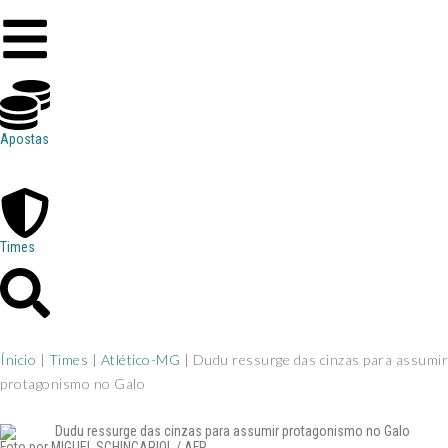
Apostas
Times
Ínicio
|
Times
|
Atlético-MG
|
Dudu ressurge das cinzas para assumir
protagonismo no Galo
Foto por MIGUEL SCHINCARIOL / AFP