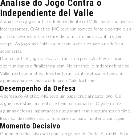
Análise do Jogo Contra o
Independiente del Valle
A análise do jogo contra o Independiente del Valle mostra aspectos
interessantes. O Atlético-MG teve um começo forte e controlou a
partida. Desde o início, o time demonstrou muita confiança em
campo. As jogadas rápidas ajudaram a abrir espaços na defesa
adversária.
Dudu e outros jogadores atacaram com precisão. Eles criaram
oportunidades e finalizaram bem. No entanto, o Independiente del
Valle não ficou inativo. Eles tentaram contra-atacar e tiveram
algumas chances, mas a defesa do Galo foi firme.
Desempenho da Defesa
A defesa do Atlético-MG teve um papel crucial neste jogo. Os
zagueiros estavam atentos e bem posicionados. O goleiro fez
algumas defesas importantes que garantiram a segurança do time.
Essa solidez defensiva foi fundamental para manter a vantagem.
Momento Decisivo
O momento decisivo veio com um golaço de Dudu. A torcida foi à