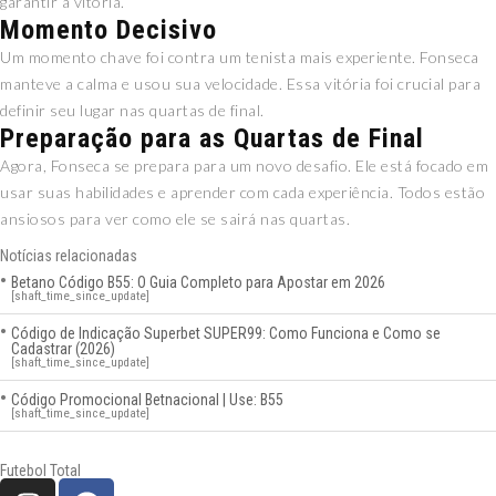
garantir a vitória.
Momento Decisivo
Um momento chave foi contra um tenista mais experiente. Fonseca
manteve a calma e usou sua velocidade. Essa vitória foi crucial para
definir seu lugar nas quartas de final.
Preparação para as Quartas de Final
Agora, Fonseca se prepara para um novo desafio. Ele está focado em
usar suas habilidades e aprender com cada experiência. Todos estão
ansiosos para ver como ele se sairá nas quartas.
Notícias relacionadas
Betano Código B55: O Guia Completo para Apostar em 2026
[shaft_time_since_update]
Código de Indicação Superbet SUPER99: Como Funciona e Como se
Cadastrar (2026)
[shaft_time_since_update]
Código Promocional Betnacional | Use: B55
[shaft_time_since_update]
Futebol Total