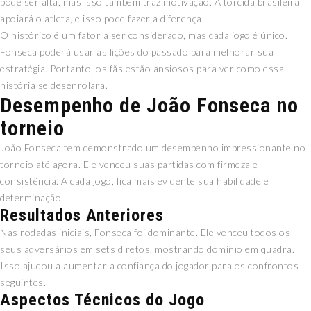
pode ser alta, mas isso também traz motivação. A torcida brasileira
apoiará o atleta, e isso pode fazer a diferença.
O histórico é um fator a ser considerado, mas cada jogo é único.
Fonseca poderá usar as lições do passado para melhorar sua
estratégia. Portanto, os fãs estão ansiosos para ver como essa
história se desenrolará.
Desempenho de João Fonseca no
torneio
João Fonseca tem demonstrado um desempenho impressionante no
torneio até agora. Ele venceu suas partidas com firmeza e
consistência. A cada jogo, fica mais evidente sua habilidade e
determinação.
Resultados Anteriores
Nas rodadas iniciais, Fonseca foi dominante. Ele venceu todos os
seus adversários em sets diretos, mostrando domínio em quadra.
Isso ajudou a aumentar a confiança do jogador para os confrontos
seguintes.
Aspectos Técnicos do Jogo