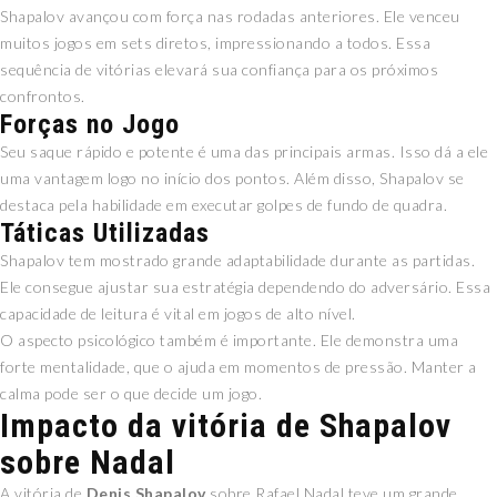
Shapalov avançou com força nas rodadas anteriores. Ele venceu
muitos jogos em sets diretos, impressionando a todos. Essa
sequência de vitórias elevará sua confiança para os próximos
confrontos.
Forças no Jogo
Seu saque rápido e potente é uma das principais armas. Isso dá a ele
uma vantagem logo no início dos pontos. Além disso, Shapalov se
destaca pela habilidade em executar golpes de fundo de quadra.
Táticas Utilizadas
Shapalov tem mostrado grande adaptabilidade durante as partidas.
Ele consegue ajustar sua estratégia dependendo do adversário. Essa
capacidade de leitura é vital em jogos de alto nível.
O aspecto psicológico também é importante. Ele demonstra uma
forte mentalidade, que o ajuda em momentos de pressão. Manter a
calma pode ser o que decide um jogo.
Impacto da vitória de Shapalov
sobre Nadal
A vitória de
Denis Shapalov
sobre Rafael Nadal teve um grande