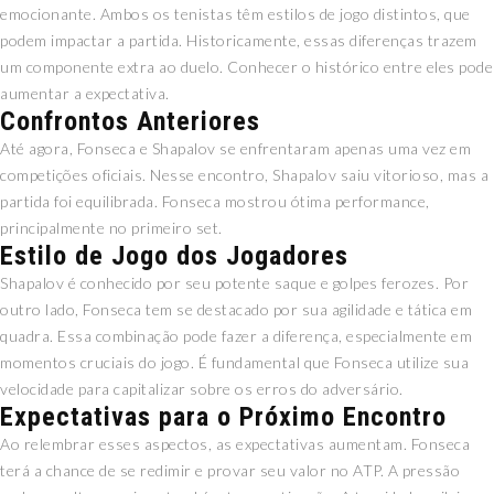
emocionante. Ambos os tenistas têm estilos de jogo distintos, que
podem impactar a partida. Historicamente, essas diferenças trazem
um componente extra ao duelo. Conhecer o histórico entre eles pode
aumentar a expectativa.
Confrontos Anteriores
Até agora, Fonseca e Shapalov se enfrentaram apenas uma vez em
competições oficiais. Nesse encontro, Shapalov saiu vitorioso, mas a
partida foi equilibrada. Fonseca mostrou ótima performance,
principalmente no primeiro set.
Estilo de Jogo dos Jogadores
Shapalov é conhecido por seu potente saque e golpes ferozes. Por
outro lado, Fonseca tem se destacado por sua agilidade e tática em
quadra. Essa combinação pode fazer a diferença, especialmente em
momentos cruciais do jogo. É fundamental que Fonseca utilize sua
velocidade para capitalizar sobre os erros do adversário.
Expectativas para o Próximo Encontro
Ao relembrar esses aspectos, as expectativas aumentam. Fonseca
terá a chance de se redimir e provar seu valor no ATP. A pressão