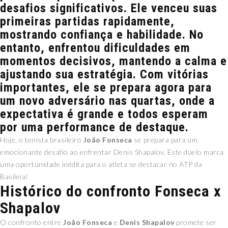
desafios significativos. Ele venceu suas
primeiras partidas rapidamente,
mostrando confiança e habilidade. No
entanto, enfrentou dificuldades em
momentos decisivos, mantendo a calma e
ajustando sua estratégia. Com vitórias
importantes, ele se prepara agora para
um novo adversário nas quartas, onde a
expectativa é grande e todos esperam
por uma performance de destaque.
Hoje, o tenista brasileiro
João Fonseca
se prepara para um
emocionante desafio ao enfrentar Denis Shapalov. Este duelo marca
uma oportunidade inédita para o atleta se destacar no ATP da
Basileia!
Histórico do confronto Fonseca x
Shapalov
O confronto entre
João Fonseca
e
Denis Shapalov
promete ser