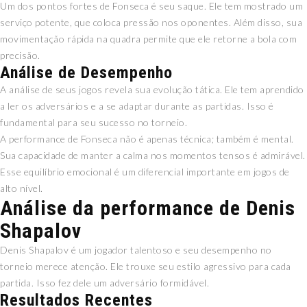
Um dos pontos fortes de Fonseca é seu saque. Ele tem mostrado um
serviço potente, que coloca pressão nos oponentes. Além disso, sua
movimentação rápida na quadra permite que ele retorne a bola com
precisão.
Análise de Desempenho
A análise de seus jogos revela sua evolução tática. Ele tem aprendido
a ler os adversários e a se adaptar durante as partidas. Isso é
fundamental para seu sucesso no torneio.
A performance de Fonseca não é apenas técnica; também é mental.
Sua capacidade de manter a calma nos momentos tensos é admirável.
Esse equilíbrio emocional é um diferencial importante em jogos de
alto nível.
Análise da performance de Denis
Shapalov
Denis Shapalov é um jogador talentoso e seu desempenho no
torneio merece atenção. Ele trouxe seu estilo agressivo para cada
partida. Isso fez dele um adversário formidável.
Resultados Recentes