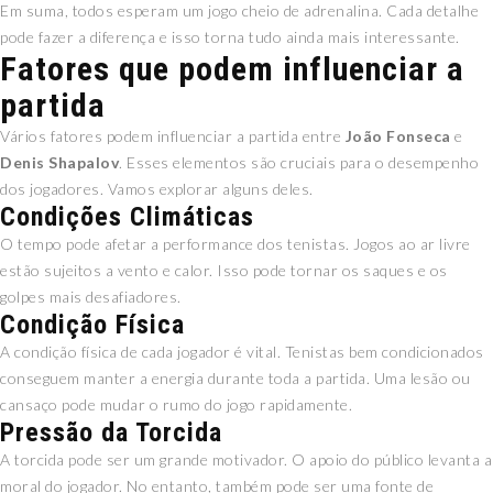
Em suma, todos esperam um jogo cheio de adrenalina. Cada detalhe
pode fazer a diferença e isso torna tudo ainda mais interessante.
Fatores que podem influenciar a
partida
Vários fatores podem influenciar a partida entre
João Fonseca
e
Denis Shapalov
. Esses elementos são cruciais para o desempenho
dos jogadores. Vamos explorar alguns deles.
Condições Climáticas
O tempo pode afetar a performance dos tenistas. Jogos ao ar livre
estão sujeitos a vento e calor. Isso pode tornar os saques e os
golpes mais desafiadores.
Condição Física
A condição física de cada jogador é vital. Tenistas bem condicionados
conseguem manter a energia durante toda a partida. Uma lesão ou
cansaço pode mudar o rumo do jogo rapidamente.
Pressão da Torcida
A torcida pode ser um grande motivador. O apoio do público levanta a
moral do jogador. No entanto, também pode ser uma fonte de