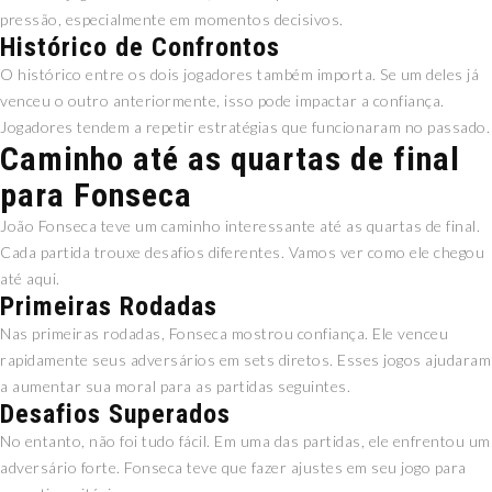
pressão, especialmente em momentos decisivos.
Histórico de Confrontos
O histórico entre os dois jogadores também importa. Se um deles já
venceu o outro anteriormente, isso pode impactar a confiança.
Jogadores tendem a repetir estratégias que funcionaram no passado.
Caminho até as quartas de final
para Fonseca
João Fonseca teve um caminho interessante até as quartas de final.
Cada partida trouxe desafios diferentes. Vamos ver como ele chegou
até aqui.
Primeiras Rodadas
Nas primeiras rodadas, Fonseca mostrou confiança. Ele venceu
rapidamente seus adversários em sets diretos. Esses jogos ajudaram
a aumentar sua moral para as partidas seguintes.
Desafios Superados
No entanto, não foi tudo fácil. Em uma das partidas, ele enfrentou um
adversário forte. Fonseca teve que fazer ajustes em seu jogo para