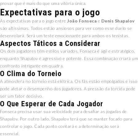
provar que é mais do que uma vitória única.
Expectativas para o jogo
As expectativas para o jogo entre
João Fonseca
e
Denis Shapalov
são altíssimas. Todos estão ansiosos para ver como esse duelo se
desenrolará. Será um teste emocionante para ambos os tenistas.
Aspectos Táticos a Considerar
Os dois jogadores têm estilos variados. Fonseca é ágil e estratégico,
enquanto Shapalov é agressivo e potente. Essa combinação criará um
confronto intrigante em quadra.
O Clima do Torneio
A atmosfera no torneio está elétrica. Os fãs estão empolgados e isso
pode afetar o desempenho dos jogadores. A pressão da torcida pode
ser um fator decisivo.
O Que Esperar de Cada Jogador
Fonseca precisa usar sua velocidade para desafiar as jogadas de
Shapalov. Por outro lado, Shapalov terá que se manter focado para
controlar o jogo. Cada ponto contará e a determinação será
essencial.