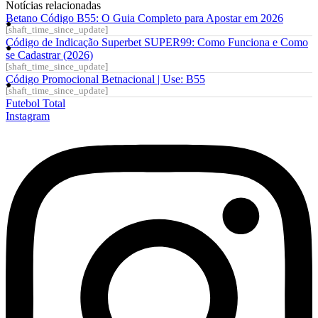
Notícias relacionadas
Betano Código B55: O Guia Completo para Apostar em 2026
[shaft_time_since_update]
Código de Indicação Superbet SUPER99: Como Funciona e Como
se Cadastrar (2026)
[shaft_time_since_update]
Código Promocional Betnacional | Use: B55
[shaft_time_since_update]
Futebol Total
Instagram