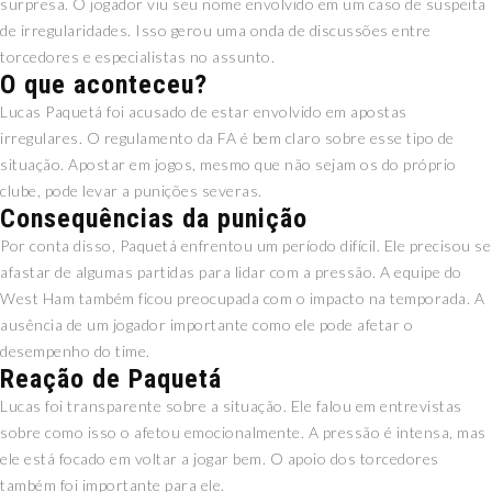
surpresa. O jogador viu seu nome envolvido em um caso de suspeita
de irregularidades. Isso gerou uma onda de discussões entre
torcedores e especialistas no assunto.
O que aconteceu?
Lucas Paquetá foi acusado de estar envolvido em apostas
irregulares. O regulamento da FA é bem claro sobre esse tipo de
situação. Apostar em jogos, mesmo que não sejam os do próprio
clube, pode levar a punições severas.
Consequências da punição
Por conta disso, Paquetá enfrentou um período difícil. Ele precisou se
afastar de algumas partidas para lidar com a pressão. A equipe do
West Ham também ficou preocupada com o impacto na temporada. A
ausência de um jogador importante como ele pode afetar o
desempenho do time.
Reação de Paquetá
Lucas foi transparente sobre a situação. Ele falou em entrevistas
sobre como isso o afetou emocionalmente. A pressão é intensa, mas
ele está focado em voltar a jogar bem. O apoio dos torcedores
também foi importante para ele.