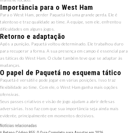
Importância para o West Ham
Para o West Ham, perder Paquetá foi uma grande perda. Ele é
talentoso e traz qualidade ao time. A equipe, sem ele, enfrentou
dificuldades em alguns jogos.
Retorno e adaptação
Após a punição, Paquetá voltou determinado. Ele trabalhou duro
para recuperar a forma. A sua presença em campo é essencial para
as táticas do West Ham. O clube também teve que se adaptar às
mudanças.
O papel de Paquetá no esquema tático
Paquetá é versátil e pode jogar em várias posições. Isso traz
flexibilidade ao time. Com ele, o West Ham ganha mais opções
ofensivas.
Seus passes criativos e visão de jogo ajudam a abrir defesas
adversárias. Isso faz com que sua importância seja ainda mais
evidente, principalmente em momentos decisivos.
Notícias relacionadas
Betano Código B55: O Guia Completo para Apostar em 2026