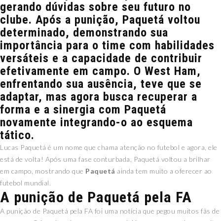
gerando dúvidas sobre seu futuro no
clube. Após a punição, Paquetá voltou
determinado, demonstrando sua
importância para o time com habilidades
versáteis e a capacidade de contribuir
efetivamente em campo. O West Ham,
enfrentando sua ausência, teve que se
adaptar, mas agora busca recuperar a
forma e a sinergia com Paquetá
novamente integrando-o ao esquema
tático.
Lucas Paquetá é um nome que chama atenção no futebol e agora, ele
está de volta! Após uma fase conturbada, Paquetá voltou a brilhar
em campo, mostrando que
Paquetá
ainda tem muito a oferecer ao
futebol mundial.
A punição de Paquetá pela FA
A punição de Paquetá pela FA foi uma notícia que pegou muitos fãs de