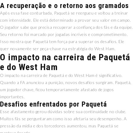
A recuperação e o retorno aos gramados
Após essa fase conturbada, Paquetá se reergueu e voltou a treinar
com intensidade. Ele está determinado a provar seu valor em campo.
O jogador sabe que precisa recuperar a confiança dos fãs e da equipe.
Seu retorno foi marcado por jogadas incríveis e comprometimento.
Isso mostra que Paquetá tem força para superar os desafios. Ele
quer novamente ser peça-chave na estratégia do West Ham.
O impacto na carreira de Paquetá
e do West Ham
O impacto na carreira de Paquetá e do West Ham é significativo.
Quando a FA anunciou a punição, novos desafios surgiram. Paquetá,
um jogador chave, ficou temporariamente afastado de jogos
importantes.
Desafios enfrentados por Paquetá
Esse afastamento gerou dúvidas sobre sua continuidade no clube.
Muitos fãs se perguntaram como isso afetaria seu desempenho. A
pressão da mídia e dos torcedores aumentou, mas Paquetá se
manteve focado.