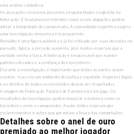
uma análise cuidadosa.
As acusações envolvem possíveis irregularidades na gestão da
federação. É fundamental entender como essas alegações podem
afetar a integridade do campeonato. A comunidade esportiva espera
uma investigação minuciosa e transparente.
Reinaldo é uma figura polêmica e já foi criticado por suas decisões no
passado. Agora, a pressão aumenta, pois muitos esperam que a
verdade venha à tona. A federação é responsável por manter
padrões elevados e a confiança dos torcedores.
Durante a investigação, é importante que todas as partes sejam
ouvidas. Isso cria um ambiente de justiça e equidade. Aspectos legais
e os direitos de todos os envolvidos devem ser respeitados.
A imagem da Federação Paulista de Futebol está em jogo. Os
resultados da investigação podem impactar a maneira como os
torcedores veem o campeonato. Assim, todos esperam por
esclarecimentos e ações que garantam a lisura das competições.
Detalhes sobre o anel de ouro
premiado ao melhor jogador