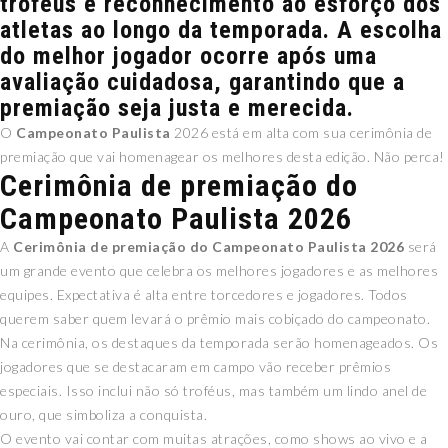
troféus e reconhecimento ao esforço dos
atletas ao longo da temporada. A escolha
do melhor jogador ocorre após uma
avaliação cuidadosa, garantindo que a
premiação seja justa e merecida.
O
Campeonato Paulista
2026 está em alta com sua cerimônia de
premiação que vai homenagear os melhores desta edição. Não perca!
Cerimônia de premiação do
Campeonato Paulista 2026
A
Cerimônia de premiação do Campeonato Paulista 2026
será
um grande evento que celebra os melhores jogadores e as melhores
equipes. Expectativa é alta entre torcedores e jogadores. Todos
querem saber quem levará o prêmio mais cobiçado do campeonato.
Na cerimônia, os destaques da temporada serão homenageados. Os
jogadores que se destacaram em campo vão receber prêmios
especiais. Isso inclui não só troféus, mas também um lindo anel de
ouro, que simboliza a conquista.
O evento vai contar com muitas atrações, como shows ao vivo e a