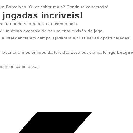
 em Barcelona. Quer saber mais? Continue conectado!
 jogadas incríveis!
ostrou toda sua habilidade com a bola.
oi um ótimo exemplo de seu talento e visão de jogo.
 e inteligência em campo ajudaram a criar várias oportunidades
 levantaram os ânimos da torcida. Essa estreia na
Kings League
rmances como essa!