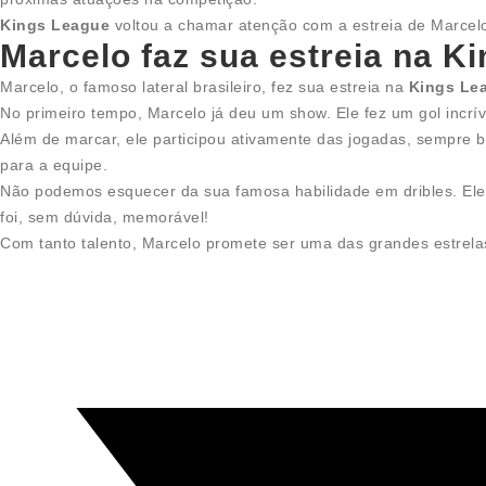
Kings League
voltou a chamar atenção com a estreia de Marcel
Marcelo faz sua estreia na Ki
Marcelo, o famoso lateral brasileiro, fez sua estreia na
Kings Le
No primeiro tempo, Marcelo já deu um show. Ele fez um gol incrív
Além de marcar, ele participou ativamente das jogadas, sempre 
para a equipe.
Não podemos esquecer da sua famosa habilidade em dribles. Ele 
foi, sem dúvida, memorável!
Com tanto talento, Marcelo promete ser uma das grandes estrel