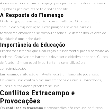
As redes sociais foram um espaço para protestar contra o racismo.
Jogadores pediram respeito e solidariedade.
A Resposta do Flamengo
O Flamengo, por sua vez, não ficou em silêncio. O clube emitiu um
comunicado exigindo ação. Pedir punições severas para os
torcedores envolvidos se tornou essencial. A defesa dos valores de
igualdade é uma prioridade.
Importância da Educação
Precisamos lembrar que a educação é fundamental para o combate ao
racismo. Conviver em harmonia deve ser o objetivo de todos. Clubes
de futebol têm um papel importante na sensibilização e
conscientização.
Em resumo, a situação em Avellaneda é um lembrete poderoso.
Devemos lutar contra o racismo em todos os níveis. Torcedores,
clubes e autoridades precisam se unir.
Conflitos Extracampo e
Provocações
Os
conflitos extracampo
e provocações são comuns no futebol.