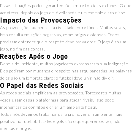
Essas situações podem gerar tensões entre torcidas e clubes. O que
aconteceu depois do jogo em Avellaneda é um exemplo claro disso.
Impacto das Provocações
As provocações aumentam a rivalidade entre times. Muitas vezes,
isso resulta em ações negativas, como brigas e ofensas. Todos
precisam entender que o respeito deve prevalecer. O jogo é só um
jogo, no fim das contas.
Reações Após o Jogo
Depois do incidente, muitos jogadores expressaram sua indignação.
Eles pediram por mudança e respeito nas arquibancadas. As palavras
deles são um lembrete claro: o futebol deve unir, não dividir.
O Papel das Redes Sociais
As redes sociais amplificam as provocações. Torcedores muitas
vezes usam essas plataformas para atacar rivais. Isso pode
intensificar os conflitos e criar um ambiente hostil.
Todos nós devemos trabalhar para promover um ambiente mais
positivo no futebol. Tackles e gols são o que queremos ver, não
ofensas e brigas.