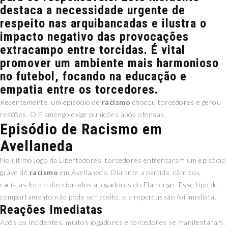
destaca a necessidade urgente de
respeito nas arquibancadas e ilustra o
impacto negativo das provocações
extracampo entre torcidas. É vital
promover um ambiente mais harmonioso
no futebol, focando na educação e
empatia entre os torcedores.
Recentemente, um episódio de
racismo
chocou torcedores e gerou
reações. O Flamengo exige punições após ofensas.
Episódio de Racismo em
Avellaneda
No último jogo da Libertadores, torcedores enfrentaram um episódio
grave de
racismo
em Avellaneda. Durante a partida, cânticos
racistas foram direcionados a jogadores do Flamengo. Esse tipo de
comportamento não pode ser aceito, e a repercussão foi imediata.
Reações Imediatas
Após os incidentes, muitos jogadores e torcedores se manifestaram.