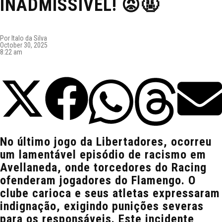
INADMISSÍVEL! 😡🤬
Por
Italo da Silva
October 30, 2025
8:22 am
No último jogo da Libertadores, ocorreu
um lamentável episódio de racismo em
Avellaneda, onde torcedores do Racing
ofenderam jogadores do Flamengo. O
clube carioca e seus atletas expressaram
indignação, exigindo punições severas
para os responsáveis. Este incidente